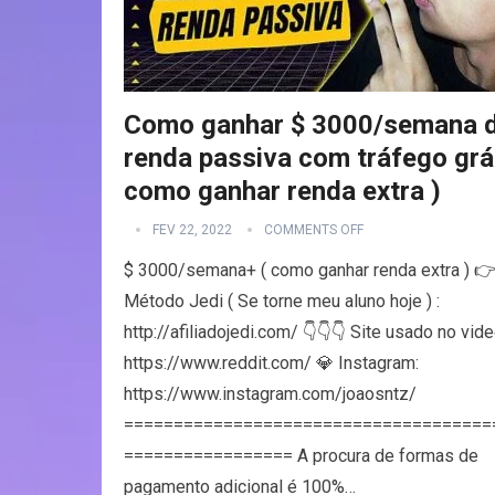
Como ganhar $ 3000/semana 
renda passiva com tráfego grát
como ganhar renda extra )
FEV 22, 2022
COMMENTS OFF
$ 3000/semana+ ( como ganhar renda extra ) 
Método Jedi ( Se torne meu aluno hoje ) :
http://afiliadojedi.com/ 👇👇👇 Site usado no vide
https://www.reddit.com/ 💎 Instagram:
https://www.instagram.com/joaosntz/
=====================================
================= A procura de formas de
pagamento adicional é 100%…