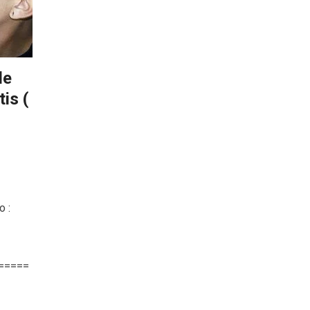
de
is (

o :
=====