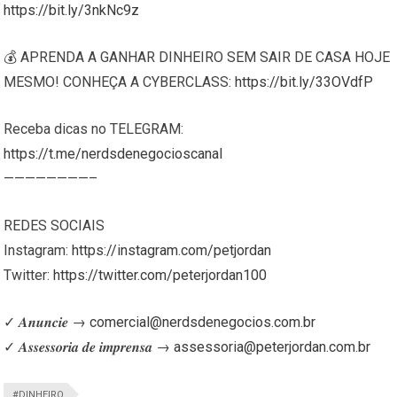
https://bit.ly/3nkNc9z
💰 APRENDA A GANHAR DINHEIRO SEM SAIR DE CASA HOJE
MESMO! CONHEÇA A CYBERCLASS:
https://bit.ly/33OVdfP
Receba dicas no TELEGRAM:
https://t.me/nerdsdenegocioscanal
————————–
REDES SOCIAIS
Instagram:
https://instagram.com/petjordan
Twitter:
https://twitter.com/peterjordan100
✓ 𝑨𝒏𝒖𝒏𝒄𝒊𝒆 →
comercial@nerdsdenegocios.com.br
✓ 𝑨𝒔𝒔𝒆𝒔𝒔𝒐𝒓𝒊𝒂 𝒅𝒆 𝒊𝒎𝒑𝒓𝒆𝒏𝒔𝒂 →
assessoria@peterjordan.com.br
#DINHEIRO