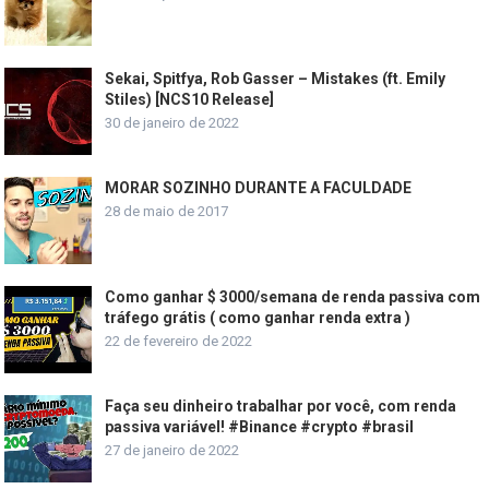
Sekai, Spitfya, Rob Gasser – Mistakes (ft. Emily
Stiles) [NCS10 Release]
30 de janeiro de 2022
MORAR SOZINHO DURANTE A FACULDADE
28 de maio de 2017
Como ganhar $ 3000/semana de renda passiva com
tráfego grátis ( como ganhar renda extra )
22 de fevereiro de 2022
Faça seu dinheiro trabalhar por você, com renda
passiva variável! #Binance #crypto #brasil
27 de janeiro de 2022