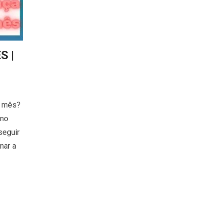
S |
o mês?
 no
seguir
nar a